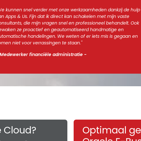
We kunnen snel verder met onze werkzaamheden dankzij de hulp
an Apps & Us. Fijn dat ik direct kan schakelen met mijn vaste
onsultants, die mijn vragen snel en professioneel behandelt. Ook
ewaken ze proactief en geautomatiseerd handmatige en
utomatische handelingen. We weten of er iets mis is gegaan en
omen niet voor verrassingen te staan."
 Medewerker financiële administratie -
e Cloud?
Optimaal ge