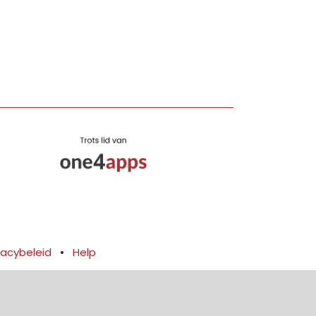
vacybeleid
•
Help