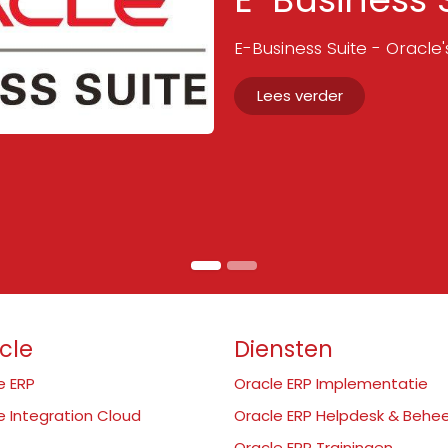
E-Business Suite - Oracle
Lees verder
cle
Diensten
e ERP
Oracle ERP Implementatie
e Integration Cloud
Oracle ERP Helpdesk & Behe
Oracle ERP Trainingen