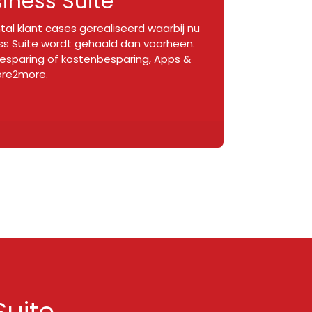
iness Suite
al klant cases gerealiseerd waarbij nu
ess Suite wordt gehaald dan voorheen.
besparing of kostenbesparing, Apps &
core2more.
Suite