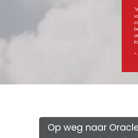
"
v
c
b
a
k
-
Op weg naar Oracl