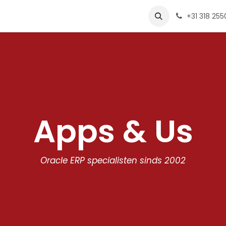
e
Diensten
Tools
Over ons
one4apps
Onze vacature
+31 318 25
Apps & Us
Oracle ERP specialisten sinds 2002