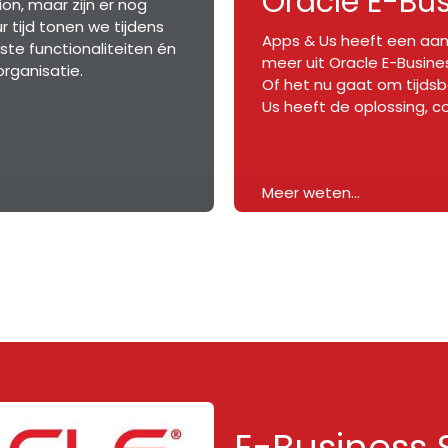
Oracle E-Bus
on, maar zijn er nog
 tijd tonen we tijdens
Apps & Us heeft een aant
te functionaliteiten én
meer uit Oracle E-Busin
organisatie.
Of het nu gaat om tijds
Us heeft de oplossing, 
Meer weten...
E-Business 