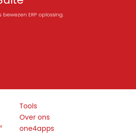
's bewezen ERP oplossing.
Volgen
Tools
Over ons
er
one4apps