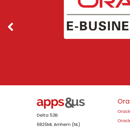
Vorige
Ora
Oracl
Delta 53B
Oracl
6825ML Arnhem (NL)