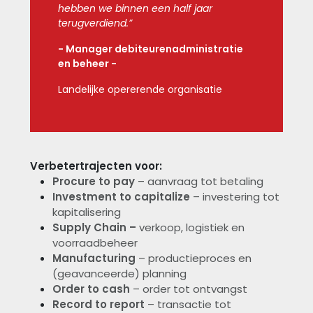
hebben we binnen een half jaar
terugverdiend.”
-
Manager debiteurenadministratie
en beheer -
Landelijke opererende organisatie
Verbetertrajecten voor:
Procure to pay
– aanvraag tot betaling
Investment to capitalize
– investering tot
kapitalisering
Supply Chain –
verkoop, logistiek en
voorraadbeheer
Manufacturing
– productieproces en
(geavanceerde) planning
Order to cash
– order tot ontvangst
Record to report
– transactie tot