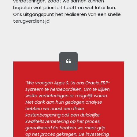
verbeteringen, zodat we samen kunnen
bepalen wat prioriteit heeft en wat later kan.
Ons uitgangspunt het realiseren van een snelle
terugverdientijd.
“We vroegen Apps & Us ons Oracle ERP-
systeem te herbeoordelen. Om te kijken
welke verbeteringen er mogelijk waren.
Met dank aan hun gedegen analyse
hebben we naast een flinke
kostenbesparing ook een duidelijke
kwaliteitsverbetering op het proces
gerealiseerd én hebben we meer grip
op het proces gekregen. De investering