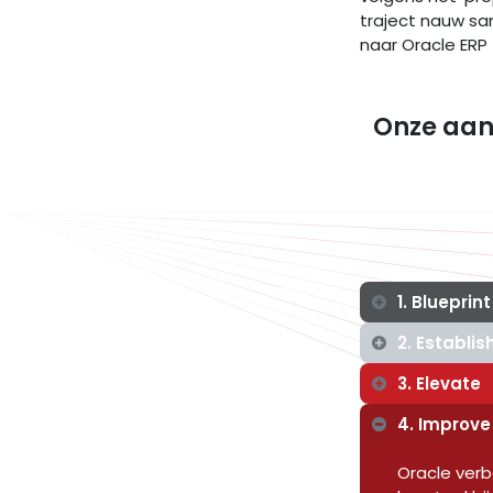
traject nauw sa
naar Oracle ERP
Onze aan
1. Blueprint
2. Establis
3. Elevate
4. Improve
Oracle verb