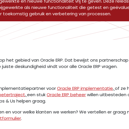
jgewerkte en nieuwe functionaliteit vrij te geven. Deze rele
ijgewerkte als nieuwe functionaliteit die getest en geëval
 toekomstig gebruik en verbetering van processen.
op het gebied van Oracle ERP. Dat bewijst ons partnerschap me
e juiste deskundigheid vindt voor alle Oracle ERP vragen.
 implementatiepartner voor
Oracle ERP implementatie
,
of ze 
betertraject
,
een stuk
Oracle ERP beheer
willen uitbesteden 
ps & Us helpen graag.
en en voor welke klanten we werken? We vertellen er graag
tformulier
.