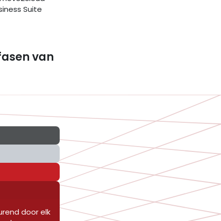
iness Suite
fasen van
urend door elk