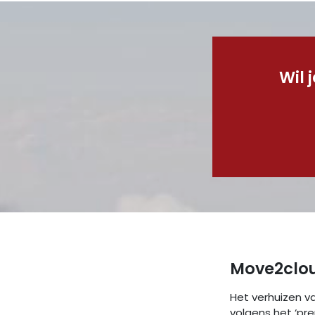
Wil 
Move2clo
Het verhuizen v
volgens het ‘pre