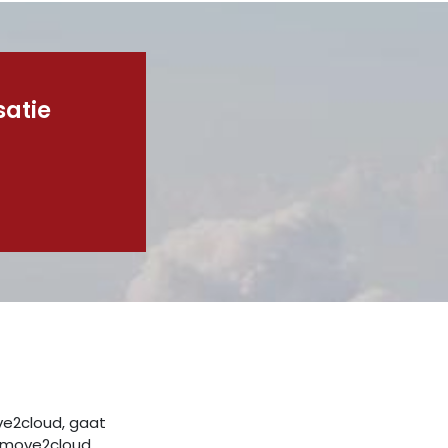
satie
ve2cloud, gaat
ns move2cloud