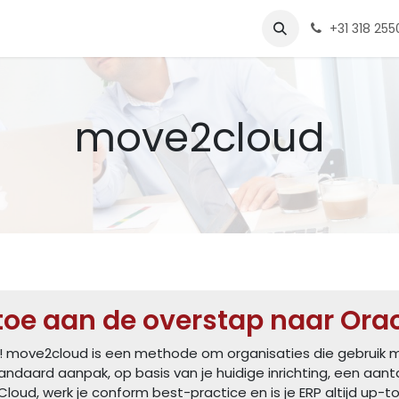
e
Diensten
Tools
Over ons
one4apps
Onze vacature
+31 318 25
move2cloud
 toe aan de overstap naar Ora
u! move2cloud is een methode om organisaties die gebruik m
andaard aanpak, op basis van je huidige inrichting, een aant
Cloud, werk je conform best-practice en is je ERP altijd up-t