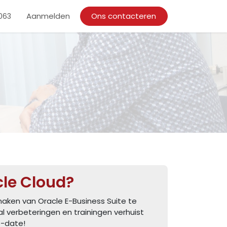
s
Evenementen
Aanmelden
Blog
Ons contacteren
Vacatures
5063
cle Cloud?
aken van Oracle E-Business Suite te
al verbeteringen en trainingen verhuist
o-date!