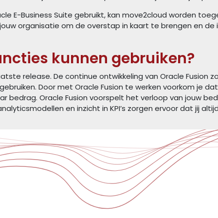
acle E-Business Suite gebruikt, kan move2cloud worden toeg
ouw organisatie om de overstap in kaart te brengen en de
functies kunnen gebruiken?
aatste release. De continue ontwikkeling van Oracle Fusion z
kan gebruiken. Door met Oracle Fusion te werken voorkom je d
r bedrag. Oracle Fusion voorspelt het verloop van jouw bedr
nalyticsmodellen en inzicht in KPI’s zorgen ervoor dat jij alt