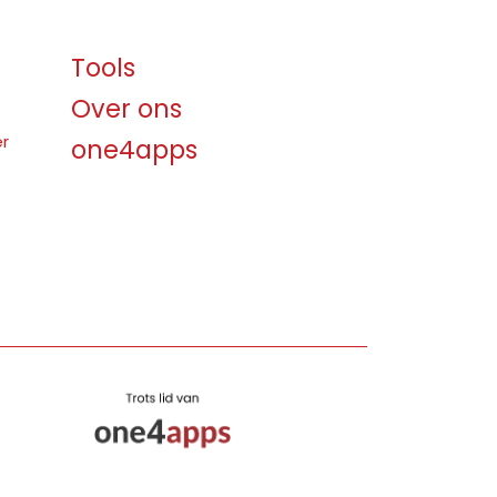
Tools
Over ons
er
one4apps