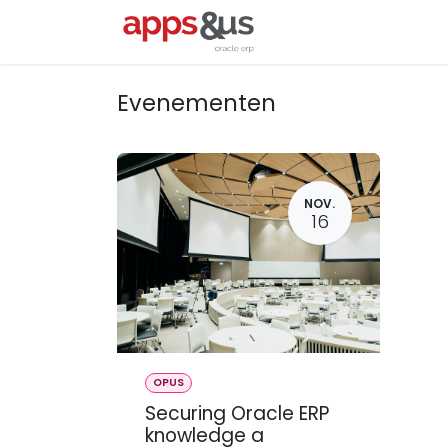
Overslaan naar inhoud
Startpagina
Oracl
Evenementen
NOV.
16
OPUS
Securing Oracle ERP
knowledge a