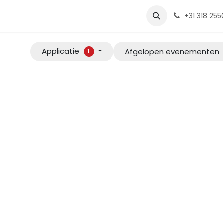
e
Diensten
Tools
Over ons
one4apps
Onze vacature
+31 318 25
Applicatie
Afgelopen evenementen
1