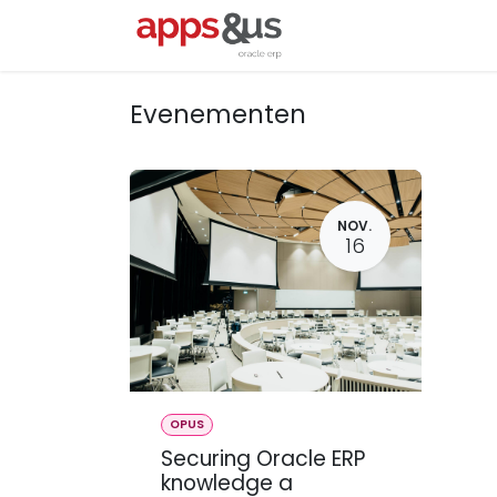
Overslaan naar inhoud
Startpagina
Oracl
Evenementen
NOV.
16
OPUS
Securing Oracle ERP
knowledge a