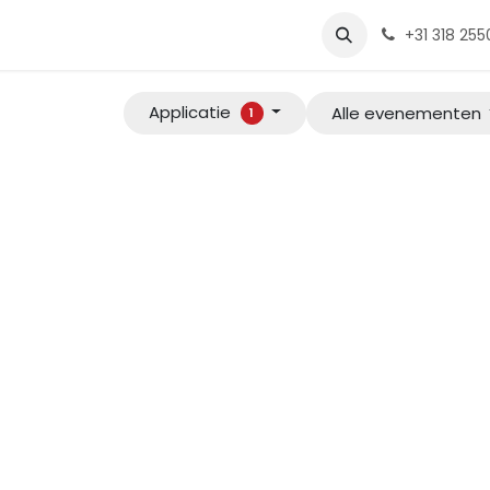
e
Diensten
Tools
Over ons
one4apps
Onze vacature
+31 318 25
Applicatie
Alle evenementen
1