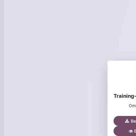
Omv
Be
B