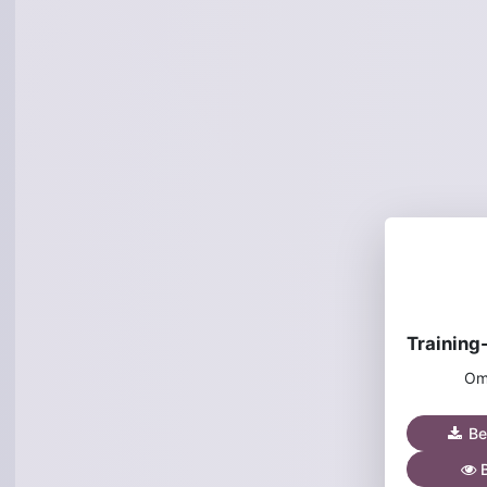
Om
Be
B